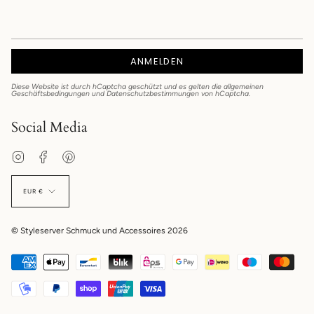
ANMELDEN
Diese Website ist durch hCaptcha geschützt und es gelten die
allgemeinen
Geschäftsbedingungen
und
Datenschutzbestimmungen
von hCaptcha.
Social Media
Instagram
Facebook
Pinterest
EUR €
© Styleserver Schmuck und Accessoires 2026