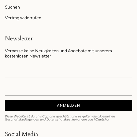
Suchen
Vertrag widerrufen
Newsletter
Verpasse keine Neuigkeiten und Angebote mit unserem
kostenlosen Newsletter
ANMELDEN
Diese Website ist durch hCaptcha geschützt und es gelten die
allgemeinen
Geschäftsbedingungen
und
Datenschutzbestimmungen
von hCaptcha.
Social Media