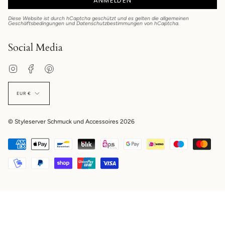
ANMELDEN
Diese Website ist durch hCaptcha geschützt und es gelten die
allgemeinen
Geschäftsbedingungen
und
Datenschutzbestimmungen
von hCaptcha.
Social Media
Instagram
Facebook
Pinterest
EUR €
© Styleserver Schmuck und Accessoires 2026