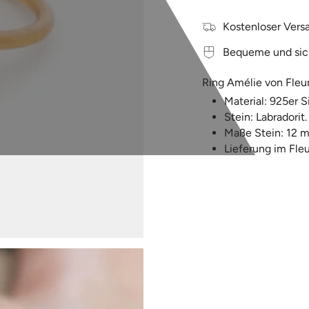
Kostenloser Versa
Bequeme und sic
Ring Amélie von Fleur
Material: 925er Si
Stein:
Labradorit
Maße Stein: 12 
Lieferung im
F
le