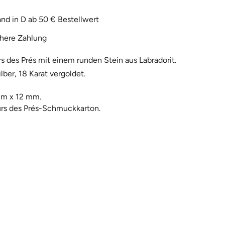
nd in D ab 50 € Bestellwert
here Zahlung
s des Prés mit einem runden Stein aus Labradorit.
lber, 18 Karat vergoldet.
.
mm x 12 mm.
urs des Prés-Schmuckkarton.