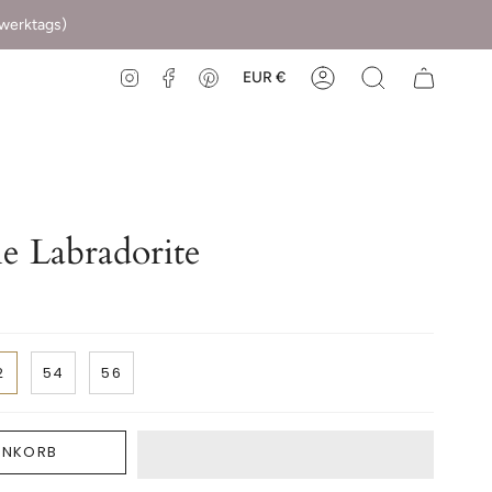
(werktags)
EUR €
Instagram
Facebook
Pinterest
e Labradorite
2
54
56
ENKORB