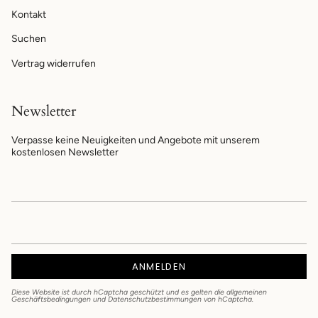
Kontakt
Suchen
Vertrag widerrufen
Newsletter
Verpasse keine Neuigkeiten und Angebote mit unserem
kostenlosen Newsletter
ANMELDEN
Diese Website ist durch hCaptcha geschützt und es gelten die
allgemeinen
Geschäftsbedingungen
und
Datenschutzbestimmungen
von hCaptcha.