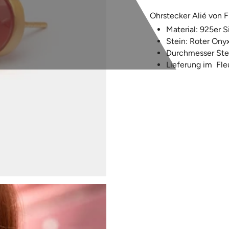
Ohrstecker Alié von F
Material: 925er Si
Stein: Roter Onyx
Durchmesser Ste
Lieferung im
F
le