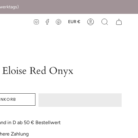
(werktags)
EUR €
Instagram
Facebook
Pinterest
 Eloise Red Onyx
ENKORB
nd in D ab 50 € Bestellwert
here Zahlung