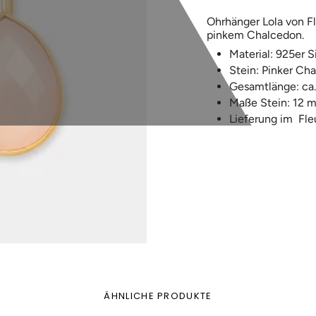
Ohrhänger Lola von F
pinkem Chalcedon.
Material: 925er Si
Stein: Pinker Ch
Gesamtlänge: ca
Maße Stein: 12 
Lieferung im
F
le
ÄHNLICHE PRODUKTE