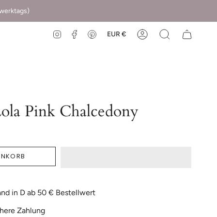
(werktags)
EUR €
Instagram
Facebook
Pinterest
ola Pink Chalcedony
ENKORB
nd in D ab 50 € Bestellwert
here Zahlung