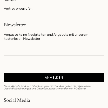
Suchen
Vertrag widerrufen
Newsletter
Verpasse keine Neuigkeiten und Angebote mit unserem
kostenlosen Newsletter
ANMELDEN
Diese Website ist durch hCaptcha geschützt und es gelten die
allgemeinen
Geschäftsbedingungen
und
Datenschutzbestimmungen
von hCaptcha.
Social Media