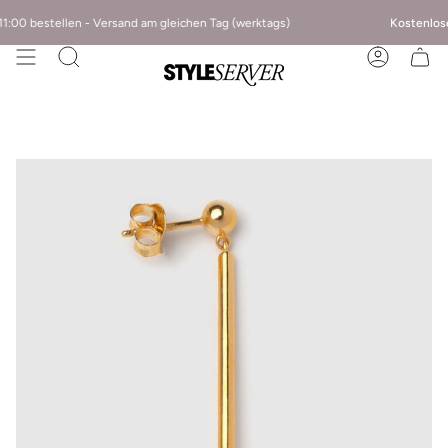
:00 bestellen - Versand am gleichen Tag (werktags)
Kostenlose