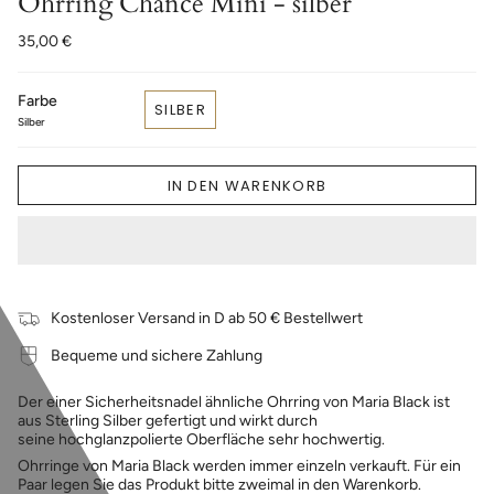
Ohrring Chance Mini - silber
35,00 €
Farbe
SILBER
Silber
IN DEN WARENKORB
Kostenloser Versand in D ab 50 € Bestellwert
Bequeme und sichere Zahlung
Der einer Sicherheitsnadel ähnliche Ohrring von Maria Black ist
aus Sterling Silber gefertigt und wirkt durch
seine hochglanzpolierte Oberfläche sehr hochwertig.
Ohrringe von Maria Black werden immer einzeln verkauft. Für ein
Paar legen Sie das Produkt bitte zweimal in den Warenkorb.