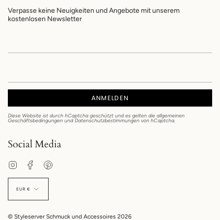
Verpasse keine Neuigkeiten und Angebote mit unserem
kostenlosen Newsletter
ANMELDEN
Diese Website ist durch hCaptcha geschützt und es gelten die
allgemeinen
Geschäftsbedingungen
und
Datenschutzbestimmungen
von hCaptcha.
Social Media
Instagram
Facebook
Pinterest
EUR €
© Styleserver Schmuck und Accessoires 2026