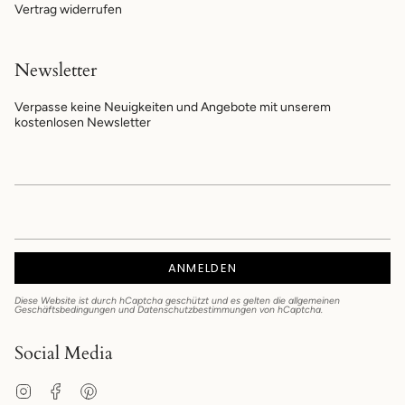
Vertrag widerrufen
Newsletter
Verpasse keine Neuigkeiten und Angebote mit unserem
kostenlosen Newsletter
ANMELDEN
Diese Website ist durch hCaptcha geschützt und es gelten die
allgemeinen
Geschäftsbedingungen
und
Datenschutzbestimmungen
von hCaptcha.
Social Media
Instagram
Facebook
Pinterest