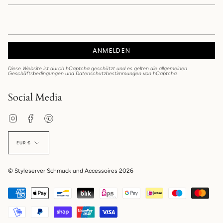
ANMELDEN
Diese Website ist durch hCaptcha geschützt und es gelten die
allgemeinen
Geschäftsbedingungen
und
Datenschutzbestimmungen
von hCaptcha.
Social Media
Instagram
Facebook
Pinterest
EUR €
© Styleserver Schmuck und Accessoires 2026