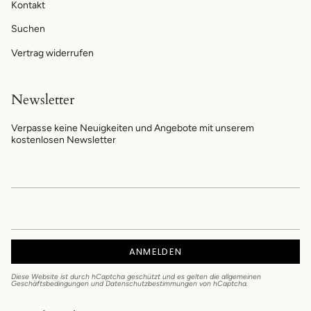
Kontakt
Suchen
Vertrag widerrufen
Newsletter
Verpasse keine Neuigkeiten und Angebote mit unserem
kostenlosen Newsletter
ANMELDEN
Diese Website ist durch hCaptcha geschützt und es gelten die
allgemeinen
Geschäftsbedingungen
und
Datenschutzbestimmungen
von hCaptcha.