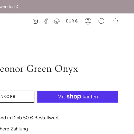
(werktags)
EUR €
Instagram
Facebook
Pinterest
Leonor Green Onyx
ENKORB
nd in D ab 50 € Bestellwert
here Zahlung