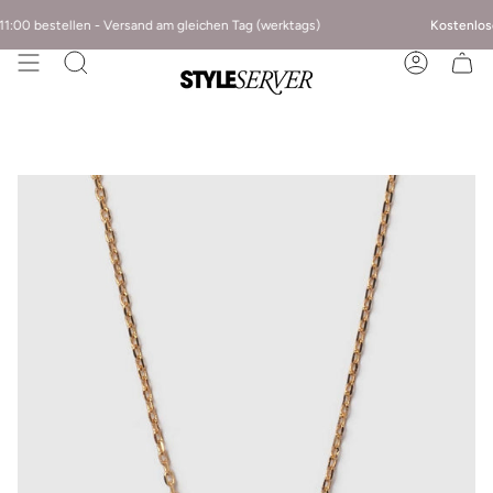
:00 bestellen - Versand am gleichen Tag (werktags)
Kostenlose