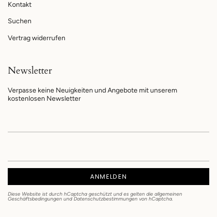
Kontakt
Suchen
Vertrag widerrufen
Newsletter
Verpasse keine Neuigkeiten und Angebote mit unserem
kostenlosen Newsletter
ANMELDEN
Diese Website ist durch hCaptcha geschützt und es gelten die
allgemeinen
Geschäftsbedingungen
und
Datenschutzbestimmungen
von hCaptcha.