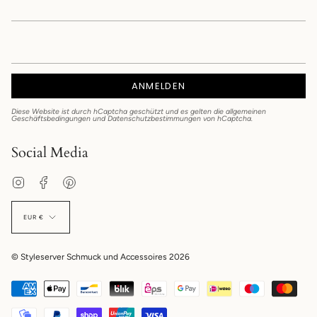
ANMELDEN
Diese Website ist durch hCaptcha geschützt und es gelten die
allgemeinen
Geschäftsbedingungen
und
Datenschutzbestimmungen
von hCaptcha.
Social Media
Instagram
Facebook
Pinterest
EUR €
© Styleserver Schmuck und Accessoires 2026