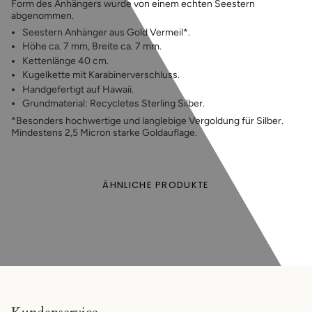
Form des Anhängers wurde von einem echten Seestern
abgenommen.
Seestern Anhänger aus Gold Vermeil*.
Höhe ca. 7 mm, Breite ca. 7 mm.
Kettenlänge 40 cm.
Kugelkette mit Karabinerverschluss.
Handgefertigt auf Hawaii.
Grundmaterial: Recycletes Sterling Silber.
*Besonders hochwertige und langlebige Vergoldung für Silber.
Mindestens 2,5 Micron starke Goldauflage.
ÄHNLICHE PRODUKTE