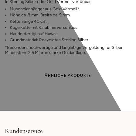
In Sterling Silber oder Gold Vermeil verfügbar.
Muschelanhänger aus Gold Vermeil*.
Höhe ca. 8 mm, Breite ca. 9 mm.
Kettenlänge 40 cm.
Kugelkette mit Karabinerverschluss.
Handgefertigt auf Hawaii.
Grundmaterial: Recycletes Sterling Silber.
*Besonders hochwertige und langlebige Vergoldung für Silber.
Mindestens 2,5 Micron starke Goldauflage.
ÄHNLICHE PRODUKTE
Kundenservice