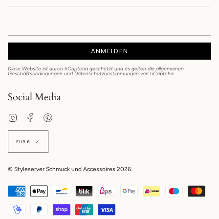
ANMELDEN
Diese Website ist durch hCaptcha geschützt und es gelten die
allgemeinen
Geschäftsbedingungen
und
Datenschutzbestimmungen
von hCaptcha.
Social Media
Instagram
Facebook
Pinterest
EUR €
© Styleserver Schmuck und Accessoires 2026