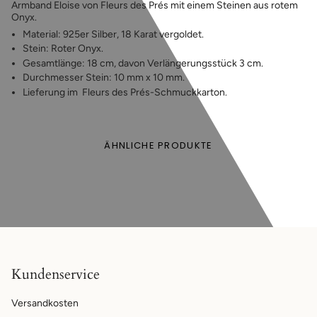
Armband Eloise von Fleurs des Prés mit einem Steinen aus rotem
Onyx.
Material: 925er Silber, 18 Karat vergoldet.
Stein: Roter Onyx.
Gesamtlänge: 18 cm, davon Verlängerungsstück 3 cm.
Durchmesser Stein: 10 mm x 10 mm.
Lieferung im
F
leurs des Prés-Schmuckkarton.
ÄHNLICHE PRODUKTE
Kundenservice
Versandkosten