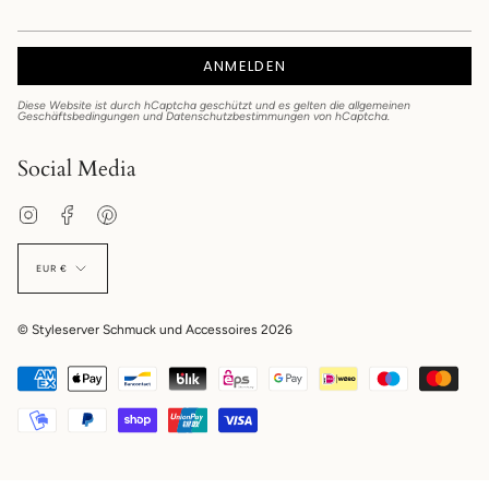
ANMELDEN
Diese Website ist durch hCaptcha geschützt und es gelten die
allgemeinen
Geschäftsbedingungen
und
Datenschutzbestimmungen
von hCaptcha.
Social Media
Instagram
Facebook
Pinterest
EUR €
© Styleserver Schmuck und Accessoires 2026