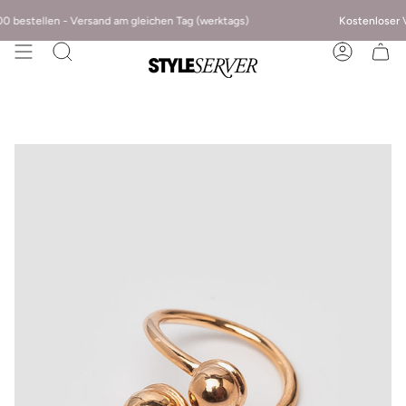
n - Versand am gleichen Tag (werktags)
Kostenloser
Versand ab 