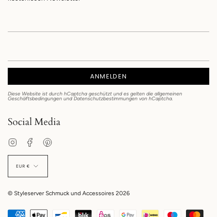
ANMELDEN
Diese Website ist durch hCaptcha geschützt und es gelten die
allgemeinen
Geschäftsbedingungen
und
Datenschutzbestimmungen
von hCaptcha.
Social Media
Instagram
Facebook
Pinterest
EUR €
© Styleserver Schmuck und Accessoires 2026