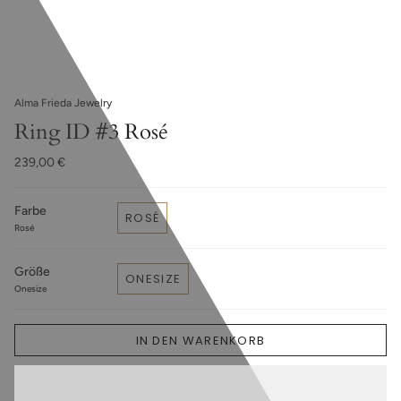
Alma Frieda Jewelry
Ring ID #3 Rosé
239,00 €
Farbe
ROSÉ
Rosé
Größe
ONESIZE
Onesize
IN DEN WARENKORB