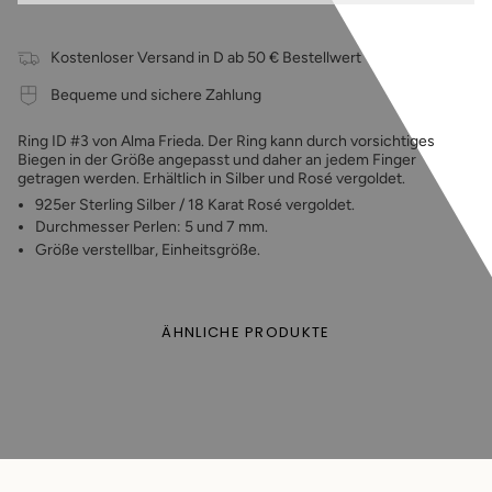
Kostenloser Versand in D ab 50 € Bestellwert
Bequeme und sichere Zahlung
Ring ID #3 von Alma Frieda. Der Ring kann durch vorsichtiges
Biegen in der Größe angepasst und daher an jedem Finger
getragen werden. Erhältlich in Silber und Rosé vergoldet.
925er Sterling Silber / 18 Karat Rosé vergoldet.
Durchmesser Perlen: 5 und 7 mm.
Größe verstellbar, Einheitsgröße.
ÄHNLICHE PRODUKTE