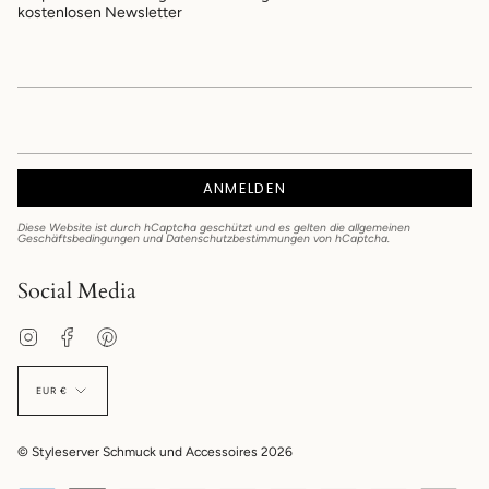
kostenlosen Newsletter
ANMELDEN
Diese Website ist durch hCaptcha geschützt und es gelten die
allgemeinen
Geschäftsbedingungen
und
Datenschutzbestimmungen
von hCaptcha.
Social Media
Instagram
Facebook
Pinterest
EUR €
© Styleserver Schmuck und Accessoires 2026