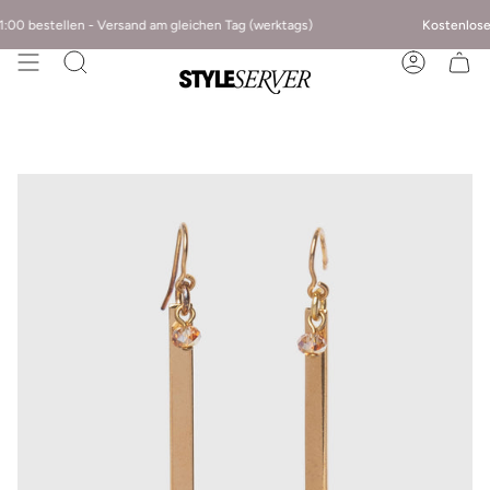
bestellen - Versand am gleichen Tag (werktags)
Kostenloser
Vers