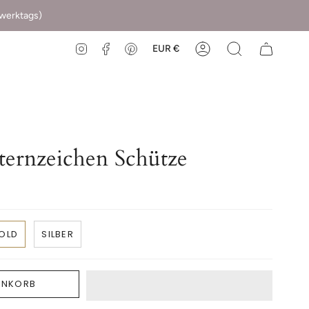
(werktags)
EUR €
Instagram
Facebook
Pinterest
ernzeichen Schütze
OLD
SILBER
ENKORB