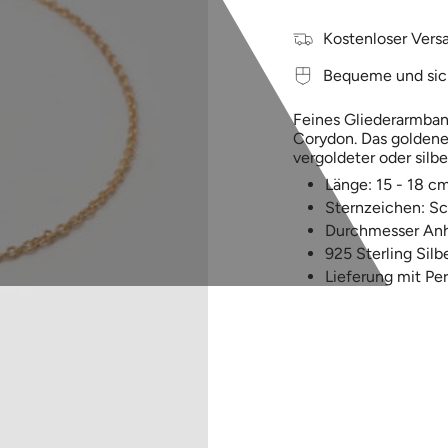
Kostenloser Versa
Bequeme und sic
Feines Gliederarmban
Corydon. Das goldene 
vergoldeter oder silb
Länge: 15 - 18 cm
Sternzeichen: Sc
Durchmesser Anh
925 Sterling Silbe
Lieferung mit Pe