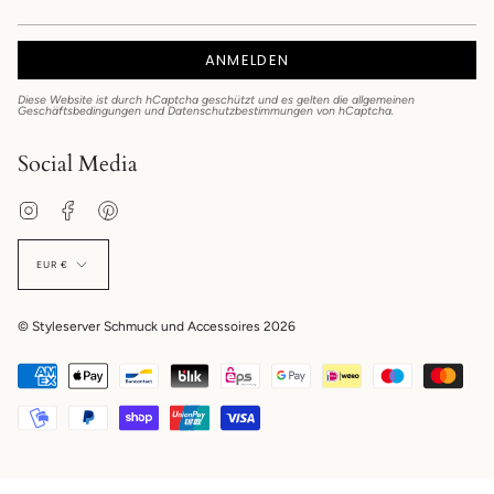
ANMELDEN
Diese Website ist durch hCaptcha geschützt und es gelten die
allgemeinen
Geschäftsbedingungen
und
Datenschutzbestimmungen
von hCaptcha.
Social Media
Instagram
Facebook
Pinterest
EUR €
© Styleserver Schmuck und Accessoires 2026