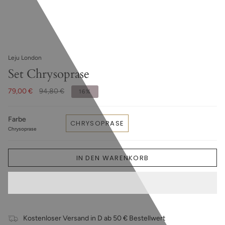
Leju London
Set Chrysoprase
79,00 €
94,80 €
16%
Farbe
CHRYSOPRASE
Chrysoprase
IN DEN WARENKORB
Kostenloser Versand in D ab 50 € Bestellwert