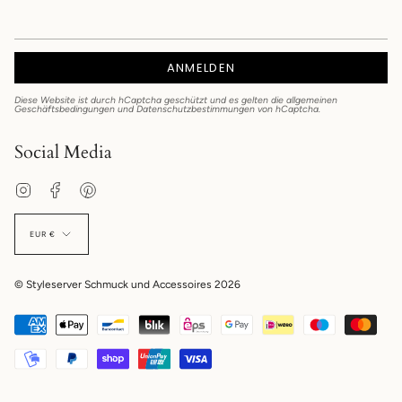
ANMELDEN
Diese Website ist durch hCaptcha geschützt und es gelten die
allgemeinen
Geschäftsbedingungen
und
Datenschutzbestimmungen
von hCaptcha.
Social Media
Instagram
Facebook
Pinterest
EUR €
© Styleserver Schmuck und Accessoires 2026