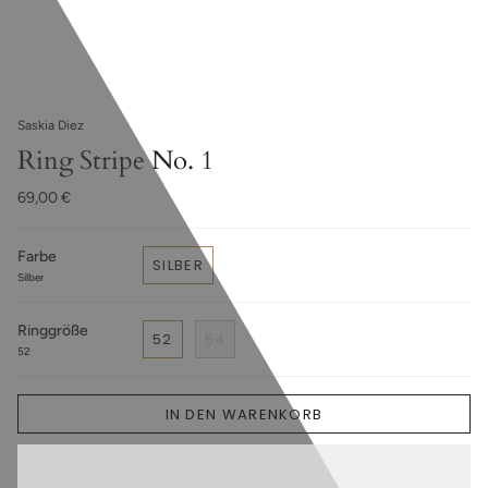
Saskia Diez
Ring Stripe No. 1
69,00 €
Farbe
SILBER
Silber
Ringgröße
52
54
52
IN DEN WARENKORB