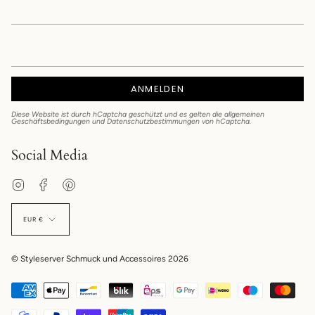
ANMELDEN
Diese Website ist durch hCaptcha geschützt und es gelten die
allgemeinen
Geschäftsbedingungen
und
Datenschutzbestimmungen
von hCaptcha.
Social Media
Instagram
Facebook
Pinterest
EUR €
© Styleserver Schmuck und Accessoires 2026