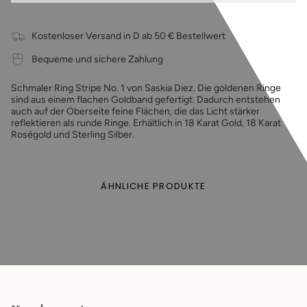
Kostenloser Versand in D ab 50 € Bestellwert
Bequeme und sichere Zahlung
Schmaler Ring Stripe No. 1 von Saskia Diez. Die goldenen Ringe
sind aus einem flachen Goldband gefertigt. Dadurch entstehen
auch auf der Oberseite feine Flächen, die das Licht stärker
reflektieren als runde Ringe. Erhältlich in 18 Karat Gold, 18 Karat
Roségold und Sterling Silber.
ÄHNLICHE PRODUKTE