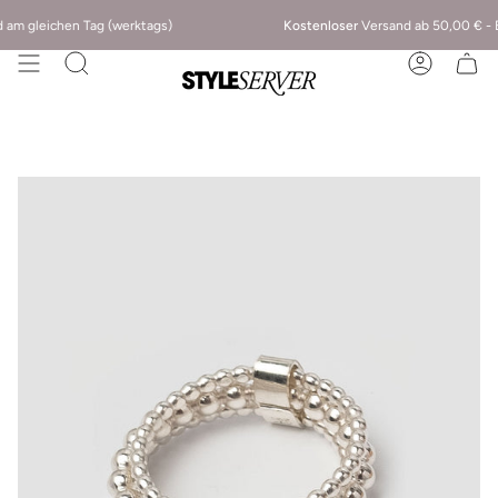
m gleichen Tag (werktags)
Kostenloser
Versand ab 50,00 € - Bis