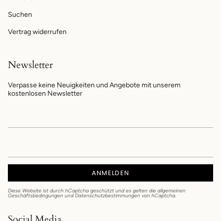
Suchen
Vertrag widerrufen
Newsletter
Verpasse keine Neuigkeiten und Angebote mit unserem
kostenlosen Newsletter
ANMELDEN
Diese Website ist durch hCaptcha geschützt und es gelten die
allgemeinen
Geschäftsbedingungen
und
Datenschutzbestimmungen
von hCaptcha.
Social Media