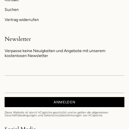
Suchen
Vertrag widerrufen
Newsletter
Verpasse keine Neuigkeiten und Angebote mit unserem
kostenlosen Newsletter
ANMELDEN
Diese Website ist durch hCaptcha geschützt und es gelten die
allgemeinen
Geschäftsbedingungen
und
Datenschutzbestimmungen
von hCaptcha.