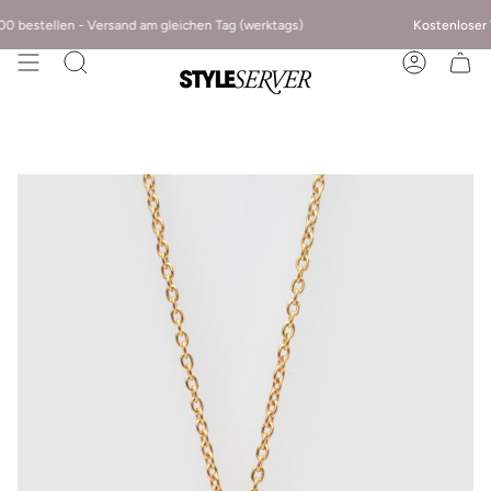
0 bestellen - Versand am gleichen Tag (werktags)
Kostenloser
Ve