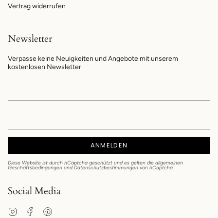
Vertrag widerrufen
Newsletter
Verpasse keine Neuigkeiten und Angebote mit unserem
kostenlosen Newsletter
ANMELDEN
Diese Website ist durch hCaptcha geschützt und es gelten die
allgemeinen
Geschäftsbedingungen
und
Datenschutzbestimmungen
von hCaptcha.
Social Media
Instagram
Facebook
Pinterest