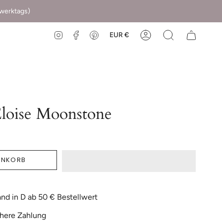
(werktags)
EUR €
Instagram
Facebook
Pinterest
loise Moonstone
ENKORB
nd in D ab 50 € Bestellwert
here Zahlung