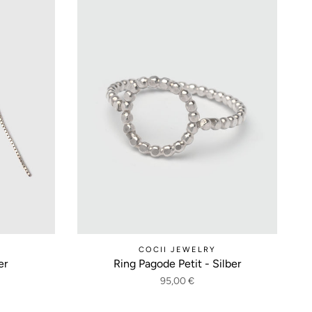
COCII JEWELRY
er
Ring Pagode Petit - Silber
95,00 €