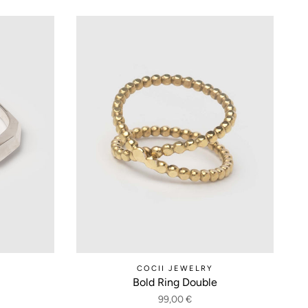
COCII JEWELRY
Bold Ring Double
99,00 €