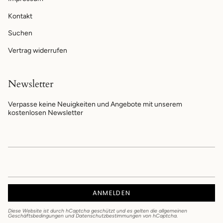
Kontakt
Suchen
Vertrag widerrufen
Newsletter
Verpasse keine Neuigkeiten und Angebote mit unserem
kostenlosen Newsletter
ANMELDEN
Diese Website ist durch hCaptcha geschützt und es gelten die
allgemeinen
Geschäftsbedingungen
und
Datenschutzbestimmungen
von hCaptcha.