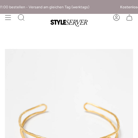
:00 bestellen - Versand am gleichen Tag (werktags)
Kostenlose